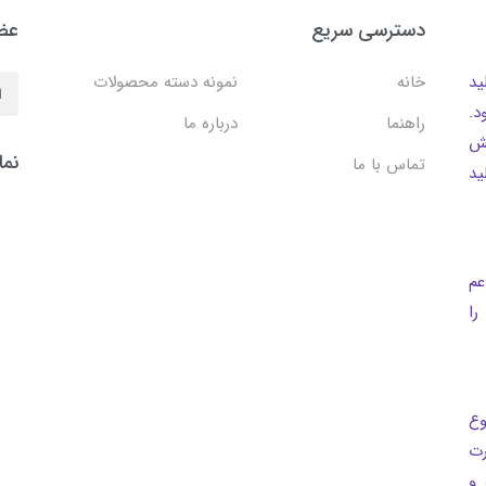
دسترسی سریع
عضو
ف تولید
خانه
نمونه دسته محصولات
د.
راهنما
درباره ما
یش
نما
تماس با ما
ید
عم
ا
وع
رت
 و