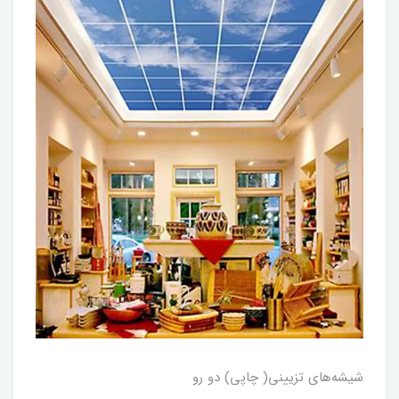
شیشه‌های تزیینی( چاپی) دو رو